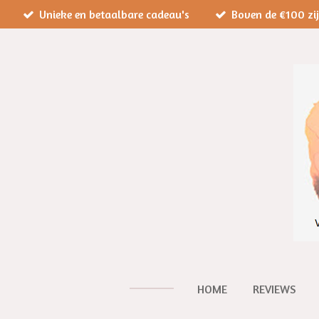
Unieke en betaalbare cadeau's
Boven de €100 zi
Ga
direct
naar
de
hoofdinhoud
HOME
REVIEWS