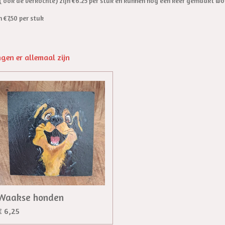
 ( ook de verkochte) zijn €6.25 per stuk en kunnen nog een keer gemaakt w
 €7,50 per stuk
ngen er allemaal zijn
Waakse honden
€ 6,25