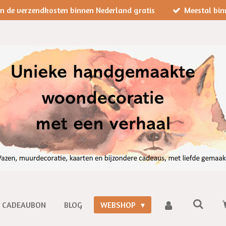
jn de verzendkosten binnen Nederland gratis
Meestal bin
CADEAUBON
BLOG
WEBSHOP