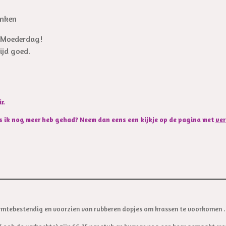
anken
r Moederdag!
tijd goed.
r.
s ik nog meer heb gehad? Neem dan eens een kijkje op de pagina met
ver
armtebestendig en voorzien van rubberen dopjes om krassen te voorkomen .