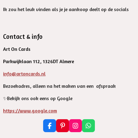
Ik zou het leuk vinden als je je aankoop deelt op de socials
Contact & info
Art On Cards
Parkwijklaan 112, 1326DT Almere
info@artoncards.nl
Bezoekadres, alleen na het maken van een afspraak
✨️Bekijk ons ook eens op Google
https://www.google.com
F
P
I
W
a
i
n
h