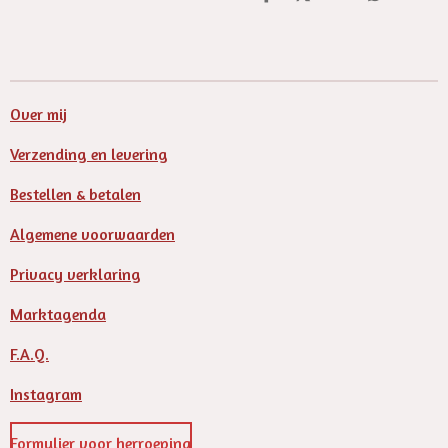
D
D
S
D
e
e
h
e
l
e
a
l
e
l
r
e
n
e
n
Over mij
Verzending en levering
Bestellen & betalen
Algemene voorwaarden
Privacy verklaring
Marktagenda
F.A.Q.
Instagram
Formulier voor herroeping