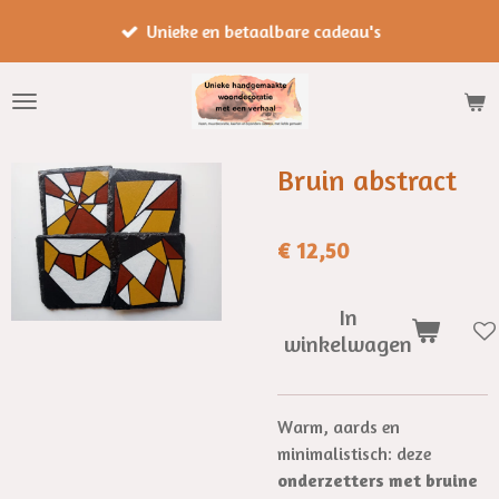
Ga
Unieke en betaalbare cadeau's
direct
naar
de
hoofdinhoud
Bruin abstract
€ 12,50
In
winkelwagen
Warm, aards en
minimalistisch: deze
onderzetters met bruine