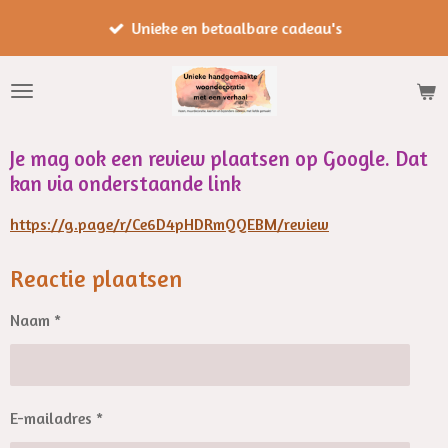
Ga
Unieke en betaalbare cadeau's
direct
naar
de
hoofdinhoud
Je mag ook een review plaatsen op Google. Dat
kan via onderstaande link
https://g.page/r/Ce6D4pHDRmQQEBM/review
Reactie plaatsen
Naam *
E-mailadres *