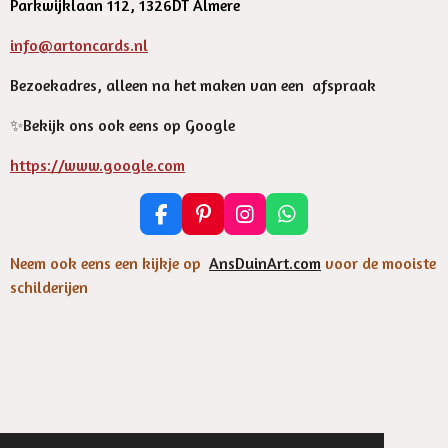
Parkwijklaan 112, 1326DT Almere
info@artoncards.nl
Bezoekadres, alleen na het maken van een afspraak
✨️Bekijk ons ook eens op Google
https://www.google.com
F
P
I
W
a
i
n
h
c
n
s
a
Neem ook eens een kijkje op
AnsDuinArt.com
voor de mooiste
e
t
t
t
schilderijen
b
e
a
s
o
r
g
A
o
e
r
p
k
s
a
p
t
m