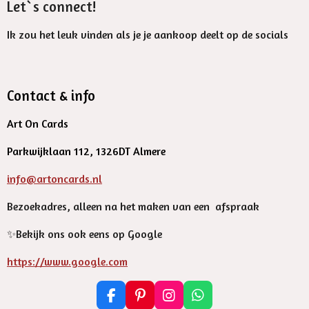
Let`s connect!
Ik zou het leuk vinden als je je aankoop deelt op de socials
Contact & info
Art On Cards
Parkwijklaan 112, 1326DT Almere
info@artoncards.nl
Bezoekadres, alleen na het maken van een afspraak
✨️Bekijk ons ook eens op Google
https://www.google.com
F
P
I
W