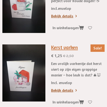
perfect voor koude dagen! ☕
incl.envelop
Bekijk details
In winkelwagen
Kerst varken
Sale!
€ 1,25
€ 2,50
Een vrolijk varkentje dat kerst
viert op zijn eigen grappige
manier – hoe leuk is dat? 🎄🐷
Incl. envelop
Bekijk details
In winkelwagen