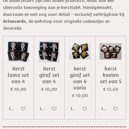
De onderzetters zijn niet alleen praktisch, maar ook een
sfeervolle toevoeging aan je kersttafel. Handgemaakt,
duurzaam en met oog voor detail – exclusief verkrijgbaar bij
Artoncards
, de webshop voor originele cadeautjes en
decoratie.
Kerst
Kerst
kerst
kerst
lama set
giraf set
giraf set
koeien
van 4
van 4
van 4
set van 5
varia
€ 10,00
€ 10,00
€ 12,50
€ 10,00
In winkelwagen
In winkelwagen
In winkelwagen
In winkelwag