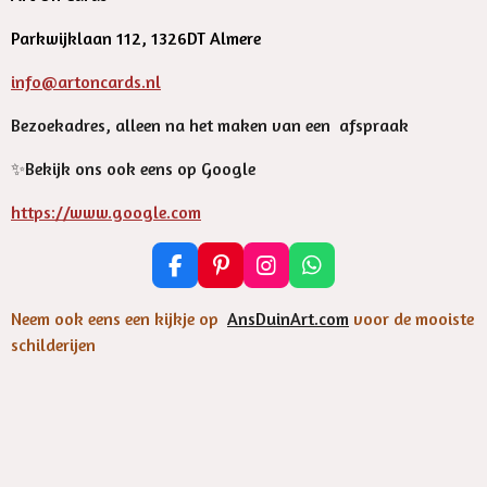
Parkwijklaan 112, 1326DT Almere
info@artoncards.nl
Bezoekadres, alleen na het maken van een afspraak
✨️Bekijk ons ook eens op Google
https://www.google.com
F
P
I
W
a
i
n
h
c
n
s
a
Neem ook eens een kijkje op
AnsDuinArt.com
voor de mooiste
e
t
t
t
schilderijen
b
e
a
s
o
r
g
A
o
e
r
p
k
s
a
p
t
m