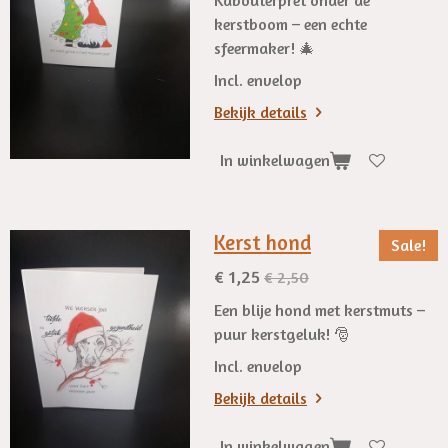
kerstboom – een echte
sfeermaker! 🎄
Incl. envelop
Bekijk details
In winkelwagen
Kerst hond
Sale!
€ 1,25
€ 2,50
Een blije hond met kerstmuts –
puur kerstgeluk! 🎅
Incl. envelop
Bekijk details
In winkelwagen