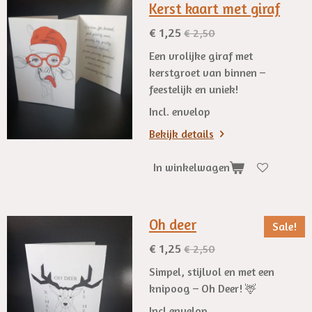
Kerst kaart met giraf
€ 1,25
€ 2,50
Een vrolijke giraf met
kerstgroet van binnen –
feestelijk en uniek!
Incl. envelop
Bekijk details
In winkelwagen
Oh deer
Sale!
€ 1,25
€ 2,50
Simpel, stijlvol en met een
knipoog – Oh Deer! 🦌
Incl envelop