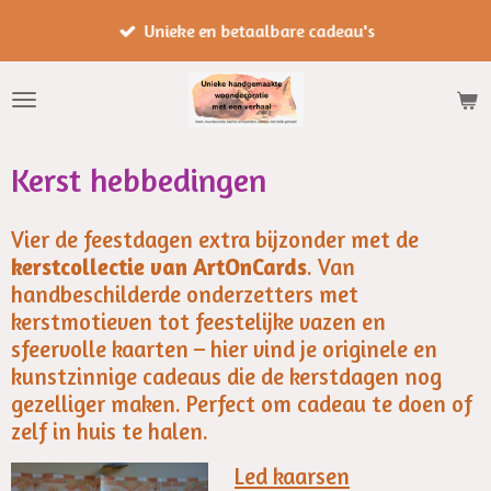
Ga
Unieke en betaalbare cadeau's
direct
naar
de
hoofdinhoud
Kerst hebbedingen
Vier de feestdagen extra bijzonder met de
kerstcollectie van ArtOnCards
. Van
handbeschilderde onderzetters met
kerstmotieven tot feestelijke vazen en
sfeervolle kaarten – hier vind je originele en
kunstzinnige cadeaus die de kerstdagen nog
gezelliger maken. Perfect om cadeau te doen of
zelf in huis te halen.
Led kaarsen