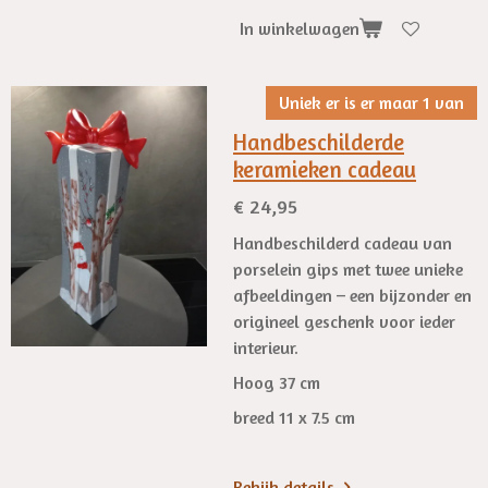
In winkelwagen
Uniek er is er maar 1 van
Handbeschilderde
keramieken cadeau
€ 24,95
Handbeschilderd cadeau van
porselein gips met twee unieke
afbeeldingen – een bijzonder en
origineel geschenk voor ieder
interieur.
Hoog 37 cm
breed 11 x 7.5 cm
Bekijk details