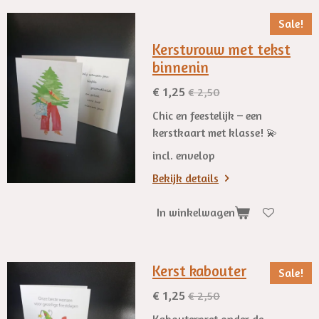
Sale!
Kerstvrouw met tekst
binnenin
€ 1,25
€ 2,50
Chic en feestelijk – een
kerstkaart met klasse! 💫
incl. envelop
Bekijk details
In winkelwagen
Kerst kabouter
Sale!
€ 1,25
€ 2,50
Kabouterpret onder de