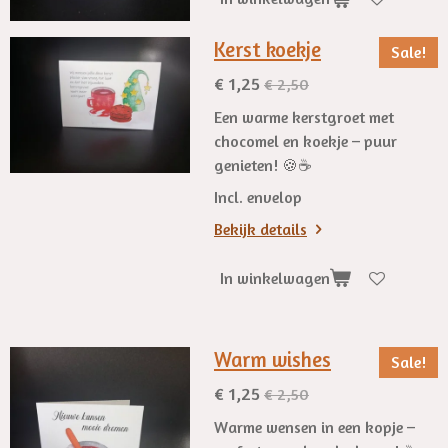
Kerst koekje
Sale!
€ 1,25
€ 2,50
Een warme kerstgroet met
chocomel en koekje – puur
genieten! 🍪☕
Incl. envelop
Bekijk details
In winkelwagen
Warm wishes
Sale!
€ 1,25
€ 2,50
Warme wensen in een kopje –