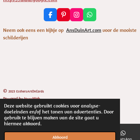
F
P
I
W
a
i
n
h
c
n
s
a
Neem ook eens een kijkje op
AnsDuinArt.com
voor de mooiste
e
t
t
t
schilderijen
b
e
a
s
o
r
g
A
o
e
r
p
k
s
a
p
t
m
©
2023 EsthersArtOnCards
Powered by
JouwWeb
Deze website gebruikt cookies voor analyse-
doeleinden en/of het tonen van advertenties. Door
gebruik te blijven maken van de site gaat u
hiermee akkoord.
Akkoord
E-mailadres
Kaart
Facebook
WhatsApp