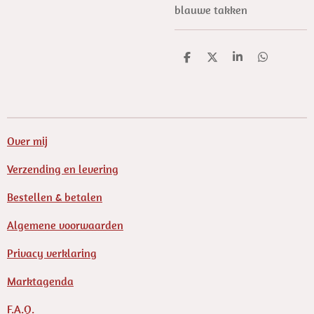
blauwe takken
D
D
S
D
e
e
h
e
l
e
a
l
e
l
r
e
n
e
n
Over mij
Verzending en levering
Bestellen & betalen
Algemene voorwaarden
Privacy verklaring
Marktagenda
F.A.Q.