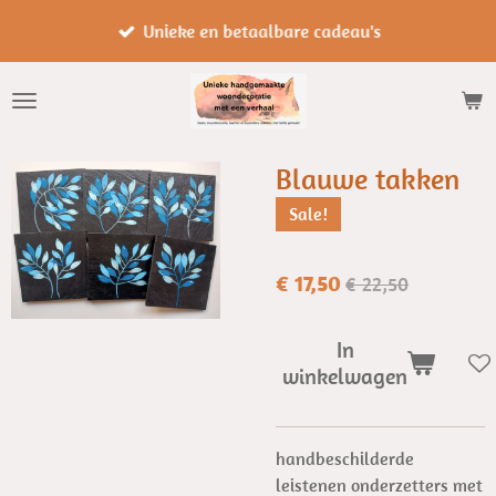
Ga
Unieke en betaalbare cadeau's
direct
naar
de
hoofdinhoud
Blauwe takken
Sale!
€ 17,50
€ 22,50
In
winkelwagen
handbeschilderde
leistenen onderzetters met