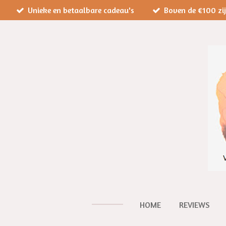
Unieke en betaalbare cadeau's
Boven de €100 zi
Ga
direct
naar
de
hoofdinhoud
HOME
REVIEWS