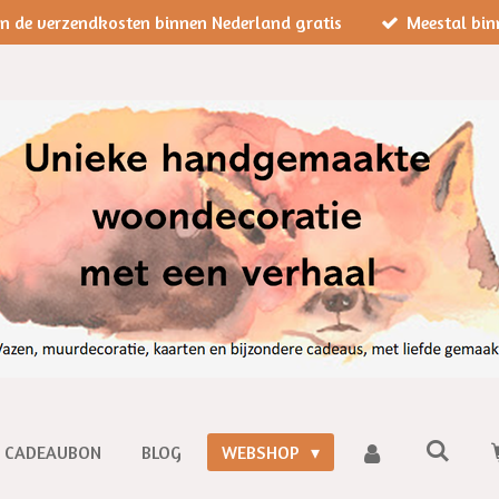
jn de verzendkosten binnen Nederland gratis
Meestal bin
CADEAUBON
BLOG
WEBSHOP