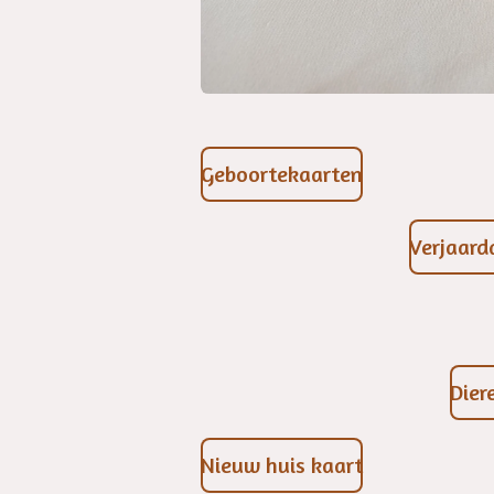
Geboortekaarten
Verjaar
Dier
Nieuw huis kaart