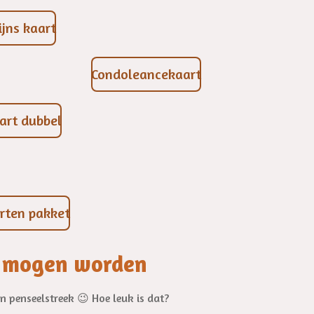
ijns kaart
Condoleancekaart
art dubbel
rten pakket
n mogen worden
en penseelstreek 😉 Hoe leuk is dat?