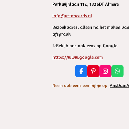
Parkwijklaan 112, 1326DT Almere
info@artoncards.nl
Bezoekadres, alleen na het maken va
afspraak
✨️Bekijk ons ook eens op Google
https://www.google.com
F
P
I
W
a
i
n
h
c
n
s
a
Neem ook eens een kijkje op
AnsDuinA
e
t
t
t
b
e
a
s
o
r
g
A
o
e
r
p
k
s
a
p
t
m