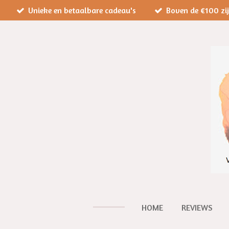
Unieke en betaalbare cadeau's
Boven de €100 zi
Ga
direct
naar
de
hoofdinhoud
HOME
REVIEWS