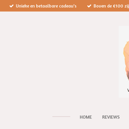
Unieke en betaalbare cadeau's
Boven de €100 zi
Ga
direct
naar
de
hoofdinhoud
HOME
REVIEWS