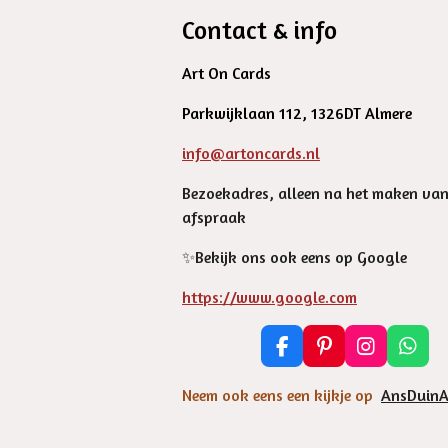
Contact & info
Art On Cards
Parkwijklaan 112, 1326DT Almere
info@artoncards.nl
Bezoekadres, alleen na het maken va
afspraak
✨️Bekijk ons ook eens op Google
https://www.google.com
F
P
I
W
a
i
n
h
c
n
s
a
Neem ook eens een kijkje op
AnsDuinA
e
t
t
t
b
e
a
s