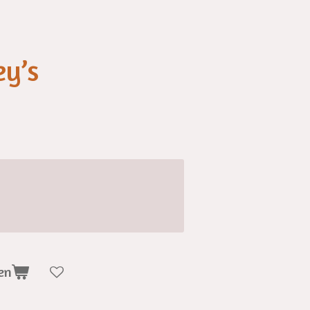
ey’s
en