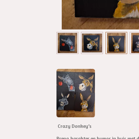
Crazy Donkey’s
Breng karakter en humor in huis met d