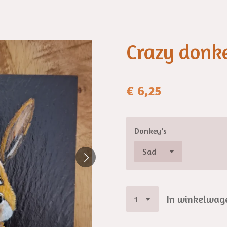
Crazy donk
€ 6,25
Donkey’s
In winkelwag