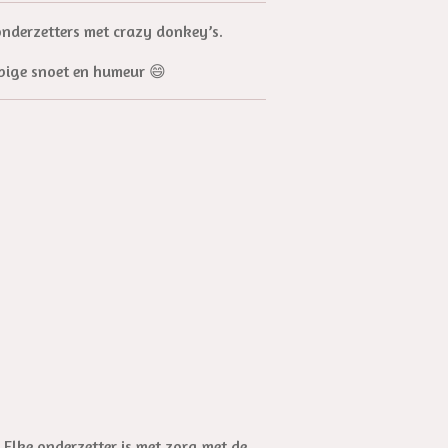
onderzetters met crazy donkey’s.
ppige snoet en humeur 😄
Elke onderzetter is met zorg met de