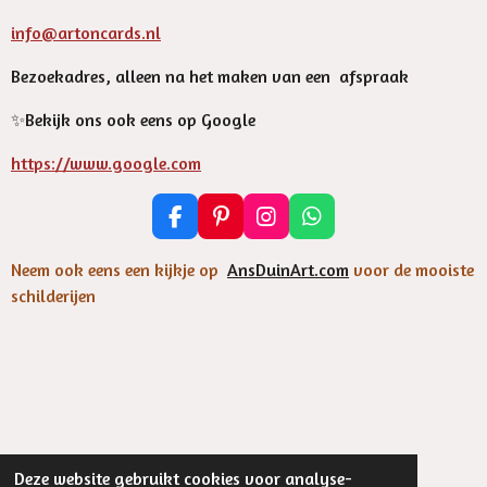
info@artoncards.nl
Bezoekadres, alleen na het maken van een afspraak
✨️Bekijk ons ook eens op Google
https://www.google.com
F
P
I
W
a
i
n
h
c
n
s
a
Neem ook eens een kijkje op
AnsDuinArt.com
voor de mooiste
e
t
t
t
schilderijen
b
e
a
s
o
r
g
A
o
e
r
p
k
s
a
p
t
m
Deze website gebruikt cookies voor analyse-
©
2023 EsthersArtOnCards