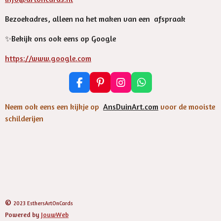
Bezoekadres, alleen na het maken van een afspraak
✨️Bekijk ons ook eens op Google
https://www.google.com
F
P
I
W
a
i
n
h
c
n
s
a
Neem ook eens een kijkje op
AnsDuinArt.com
voor de mooiste
e
t
t
t
schilderijen
b
e
a
s
o
r
g
A
o
e
r
p
k
s
a
p
t
m
©
2023 EsthersArtOnCards
Powered by
JouwWeb