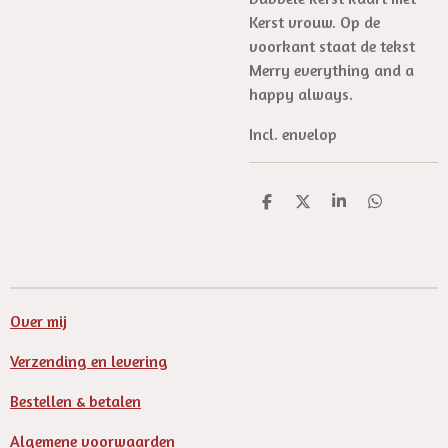
Kerst vrouw. Op de
voorkant staat de tekst
Merry everything and a
happy always.
Incl. envelop
D
D
S
D
e
e
h
e
l
e
a
l
e
l
r
e
n
e
n
Over mij
Verzending en levering
Bestellen & betalen
Algemene voorwaarden