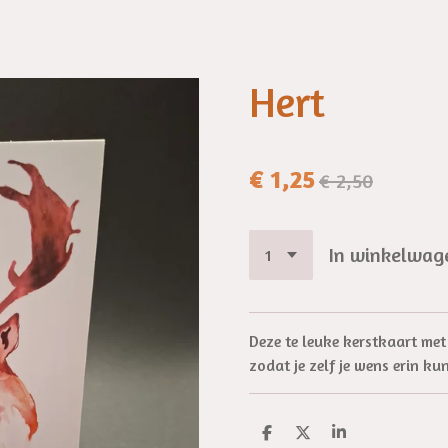
Hert
€ 1,25
€ 2,50
In winkelwag
Deze te leuke kerstkaart met
zodat je zelf je wens erin ku
D
D
S