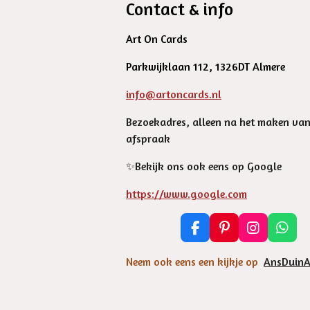
Contact & info
Art On Cards
Parkwijklaan 112, 1326DT Almere
info@artoncards.nl
Bezoekadres, alleen na het maken va
afspraak
✨️Bekijk ons ook eens op Google
https://www.google.com
F
P
I
W
a
i
n
h
c
n
s
a
Neem ook eens een kijkje op
AnsDuinA
e
t
t
t
b
e
a
s
o
r
g
A