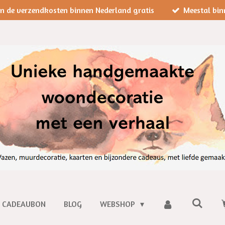
jn de verzendkosten binnen Nederland gratis
Meestal bin
CADEAUBON
BLOG
WEBSHOP