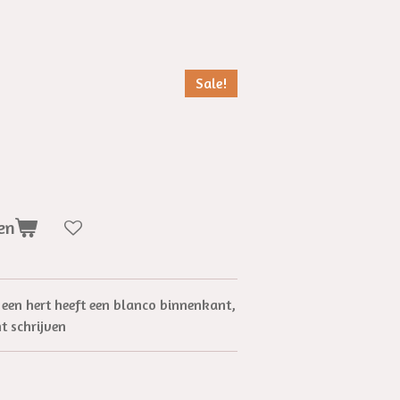
Sale!
en
 een hert heeft een blanco binnenkant,
nt schrijven