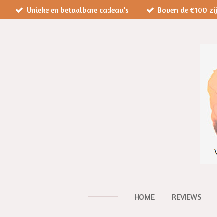
Unieke en betaalbare cadeau's
Boven de €100 zi
Ga
direct
naar
de
hoofdinhoud
HOME
REVIEWS