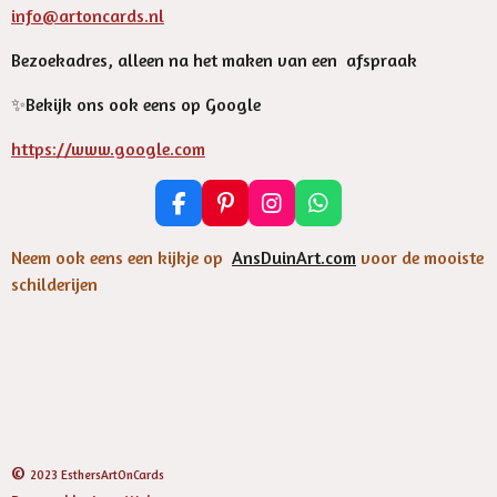
info@artoncards.nl
Bezoekadres, alleen na het maken van een afspraak
✨️Bekijk ons ook eens op Google
https://www.google.com
F
P
I
W
a
i
n
h
c
n
s
a
Neem ook eens een kijkje op
AnsDuinArt.com
voor de mooiste
e
t
t
t
schilderijen
b
e
a
s
o
r
g
A
o
e
r
p
k
s
a
p
t
m
©
2023 EsthersArtOnCards