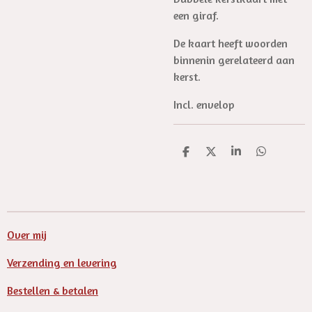
een giraf.
De kaart heeft woorden
binnenin gerelateerd aan
kerst.
Incl. envelop
D
D
S
D
e
e
h
e
l
e
a
l
e
l
r
e
n
e
n
Over mij
Verzending en levering
Bestellen & betalen