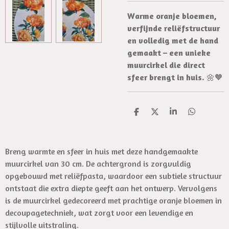
Warme oranje bloemen,
verfijnde reliëfstructuur
en volledig met de hand
gemaakt – een unieke
muurcirkel die direct
sfeer brengt in huis.
🌼🧡
D
D
S
D
e
e
h
e
l
e
a
l
e
l
r
e
n
e
n
Breng warmte en sfeer in huis met deze handgemaakte
muurcirkel van 30 cm. De achtergrond is zorgvuldig
opgebouwd met reliëfpasta, waardoor een subtiele structuur
ontstaat die extra diepte geeft aan het ontwerp. Vervolgens
is de muurcirkel gedecoreerd met prachtige oranje bloemen in
decoupagetechniek, wat zorgt voor een levendige en
stijlvolle uitstraling.