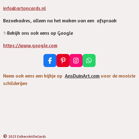
info@artoncards.nl
Bezoekadres, alleen na het maken van een afspraak
✨️Bekijk ons ook eens op Google
https://www.google.com
F
P
I
W
a
i
n
h
c
n
s
a
Neem ook eens een kijkje op
AnsDuinArt.com
voor de mooiste
e
t
t
t
schilderijen
b
e
a
s
o
r
g
A
o
e
r
p
k
s
a
p
t
m
©
2023 EsthersArtOnCards