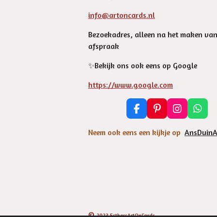
info@artoncards.nl
Bezoekadres, alleen na het maken va
afspraak
✨️Bekijk ons ook eens op Google
https://www.google.com
F
P
I
W
a
i
n
h
c
n
s
a
Neem ook eens een kijkje op
AnsDuinA
e
t
t
t
b
e
a
s
o
r
g
A
o
e
r
p
k
s
a
p
t
m
©
2023 EsthersArtOnCards