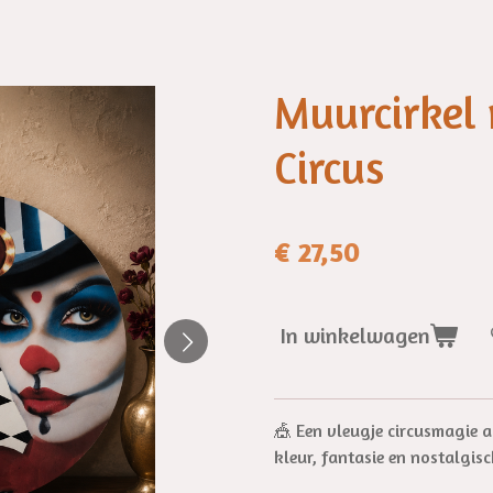
Muurcirkel 
Circus
€ 27,50
In winkelwagen
🎪 Een vleugje circusmagie a
kleur, fantasie en nostalgis