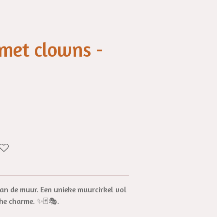
met clowns -
an de muur. Een unieke muurcirkel vol
che charme. ✨🃏🎭.