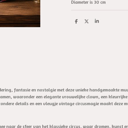
Diameter is 30 cm
D
D
S
e
e
h
l
e
a
e
l
r
n
e
dering, fantasie en nostalgie met deze unieke handgemaakte muu
amen, waaronder een elegante vrouwelijke clown, een kleurrijke c
zondere details en een vleugje vintage circusmagie maakt deze mu
mee naar de sfeer van het klassieke circus, waar dromen, kunst 