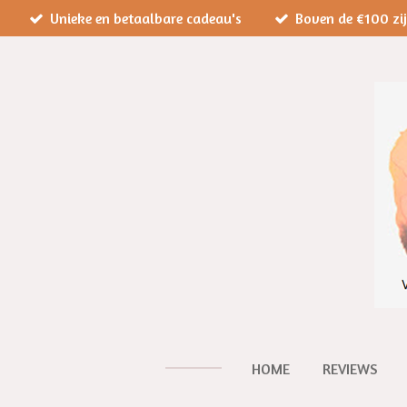
Unieke en betaalbare cadeau's
Boven de €100 zi
Ga
direct
naar
de
hoofdinhoud
HOME
REVIEWS