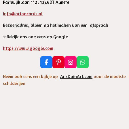
Parkwijklaan 112, 1326DT Almere
info@artoncards.nl
Bezoekadres, alleen na het maken van een afspraak
✨️Bekijk ons ook eens op Google
https://www.google.com
F
P
I
W
a
i
n
h
c
n
s
a
Neem ook eens een kijkje op
AnsDuinArt.com
voor de mooiste
e
t
t
t
schilderijen
b
e
a
s
o
r
g
A
o
e
r
p
k
s
a
p
t
m