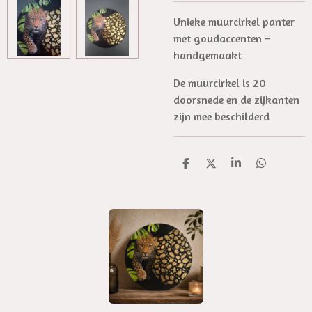
Unieke muurcirkel panter
met goudaccenten –
handgemaakt
De muurcirkel is 20
doorsnede en de zijkanten
zijn mee beschilderd
D
D
S
D
e
e
h
e
l
e
a
l
e
l
r
e
n
e
n