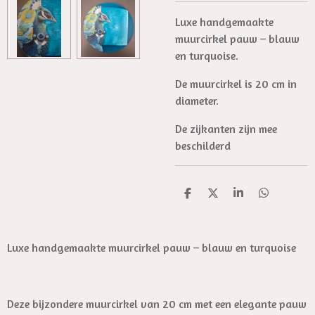
Luxe handgemaakte
muurcirkel pauw – blauw
en turquoise.
De muurcirkel is 20 cm in
diameter.
De zijkanten zijn mee
beschilderd
D
D
S
D
e
e
h
e
l
e
a
l
e
l
r
e
n
e
n
Luxe handgemaakte muurcirkel pauw – blauw en turquoise
Deze bijzondere muurcirkel van 20 cm met een elegante pauw