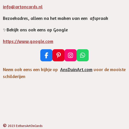
info@artoncards.nl
Bezoekadres, alleen na het maken van een afspraak
✨️Bekijk ons ook eens op Google
https://www.google.com
F
P
I
W
a
i
n
h
c
n
s
a
Neem ook eens een kijkje op
AnsDuinArt.com
voor de mooiste
e
t
t
t
schilderijen
b
e
a
s
o
r
g
A
o
e
r
p
k
s
a
p
t
m
©
2023 EsthersArtOnCards