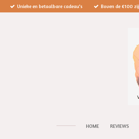
Unieke en betaalbare cadeau's
Boven de €100 zi
Ga
direct
naar
de
hoofdinhoud
HOME
REVIEWS