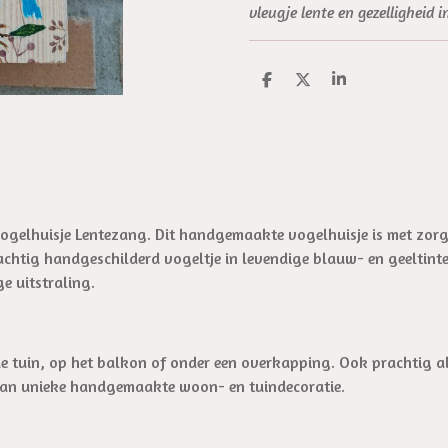
vleugje lente en gezelligheid 
D
D
S
e
e
h
l
e
a
e
l
r
n
e
vogelhuisje Lentezang. Dit handgemaakte vogelhuisje is met zor
chtig handgeschilderd vogeltje in levendige blauw- en geeltinte
e uitstraling.
 de tuin, op het balkon of onder een overkapping. Ook prachtig a
van unieke handgemaakte woon- en tuindecoratie.