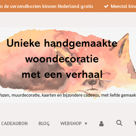
jn de verzendkosten binnen Nederland gratis
Meestal bin
CADEAUBON
BLOG
WEBSHOP