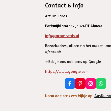
Contact & info
Art On Cards
Parkwijklaan 112, 1326DT Almere
info@artoncards.nl
Bezoekadres, alleen na het maken va
afspraak
✨️Bekijk ons ook eens op Google
https://www.google.com
F
P
I
W
a
i
n
h
c
n
s
a
Neem ook eens een kijkje op
AnsDuinA
e
t
t
t
b
e
a
s
o
r
g
A