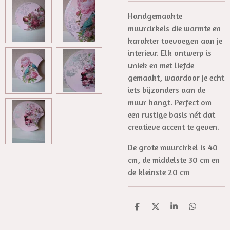
Handgemaakte
muurcirkels die warmte en
karakter toevoegen aan je
interieur. Elk ontwerp is
uniek en met liefde
gemaakt, waardoor je echt
iets bijzonders aan de
muur hangt. Perfect om
een rustige basis nét dat
creatieve accent te geven.
De grote muurcirkel is 40
cm, de middelste 30 cm en
de kleinste 20 cm
D
D
S
D
e
e
h
e
l
e
a
l