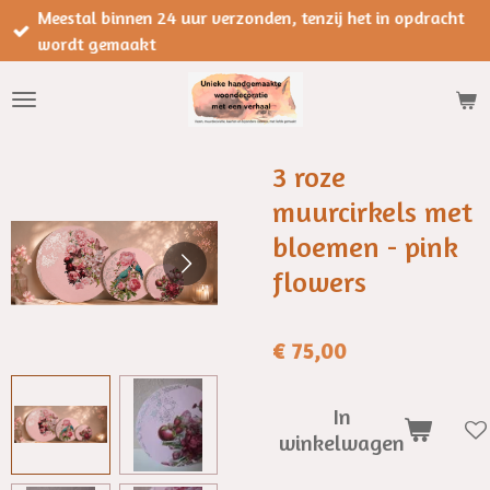
Meestal binnen 24 uur verzonden, tenzij het in opdracht
Ga
wordt gemaakt
direct
naar
de
hoofdinhoud
3 roze
muurcirkels met
bloemen - pink
flowers
€ 75,00
In
winkelwagen