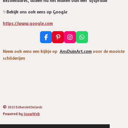
Bezoekadres, alleen na het maken van een afspraak
✨️Bekijk ons ook eens op Google
https://www.google.com
F
P
I
W
a
i
n
h
c
n
s
a
Neem ook eens een kijkje op
AnsDuinArt.com
voor de mooiste
e
t
t
t
schilderijen
b
e
a
s
o
r
g
A
o
e
r
p
k
s
a
p
t
m
©
2023 EsthersArtOnCards
Powered by
JouwWeb