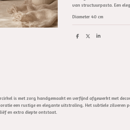
van structuurpasta. Een eleg
Diameter 40 cm
D
D
S
e
e
h
l
e
a
e
l
r
n
e
cirkel is met zorg handgemaakt en verfijnd afgewerkt met decou
oratie een rustige en elegante uitstraling. Het subtiele zilveren
iëf en extra diepte ontstaat.