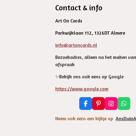
Contact & info
Art On Cards
Parkwijklaan 112, 1326DT Almere
info@artoncards.nl
Bezoekadres, alleen na het maken va
afspraak
✨️Bekijk ons ook eens op Google
https://www.google.com
F
P
I
W
a
i
n
h
c
n
s
a
Neem ook eens een kijkje op
AnsDuinA
e
t
t
t
b
e
a
s
o
r
g
A