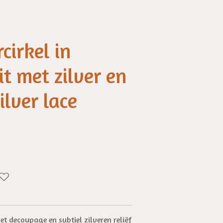
irkel in
t met zilver en
ilver lace
 decoupage en subtiel zilveren reliëf