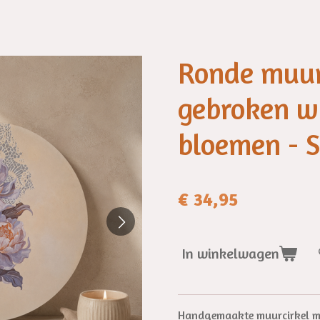
Ronde muurc
gebroken wi
bloemen - S
€ 34,95
In winkelwagen
Handgemaakte muurcirkel met