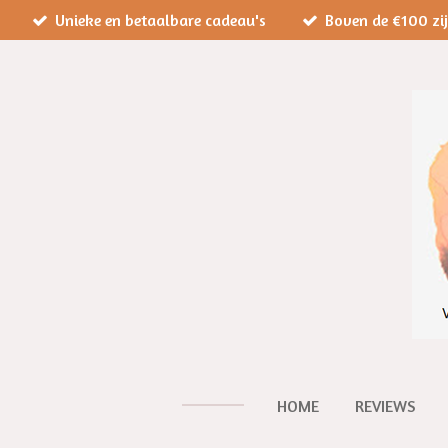
Unieke en betaalbare cadeau's
Boven de €100 zi
Ga
direct
naar
de
hoofdinhoud
HOME
REVIEWS