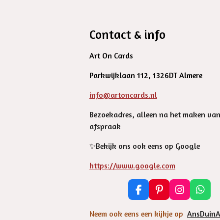
Contact & info
Art On Cards
Parkwijklaan 112, 1326DT Almere
info@artoncards.nl
Bezoekadres, alleen na het maken va
afspraak
✨️Bekijk ons ook eens op Google
https://www.google.com
F
P
I
W
a
i
n
h
c
n
s
a
Neem ook eens een kijkje op
AnsDuinA