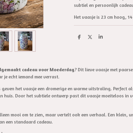
subtiel en persoonlijk cade
Het vaasje is 23 cm hoog, 1
D
D
S
e
e
h
l
e
a
e
l
r
n
e
ndgemaakt cadeau voor Moederdag
? Dit lieve vaasje met paarse
r je echt iemand mee verrast.
ls geven het vaasje een dromerige en warme uitstraling. Perfect a
n huis. Door het subtiele ontwerp past dit vaasje moeiteloos in ve
alleen mooi om te zien, maar vertelt ook een verhaal. Een klein,
 dan een standaard cadeau.