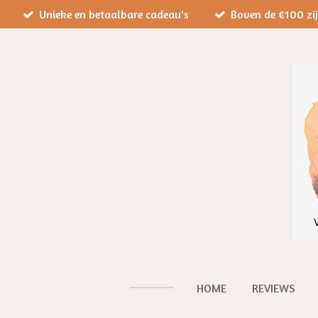
Unieke en betaalbare cadeau's
Boven de €100 zi
Ga
direct
naar
de
hoofdinhoud
HOME
REVIEWS