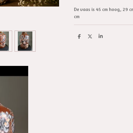
De vaas is 45 cm hoog, 29 c
cm
D
D
S
e
e
h
l
e
a
e
l
r
n
e