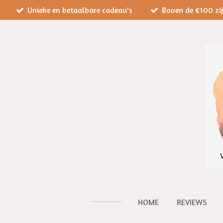
Unieke en betaalbare cadeau's
Boven de €100 zi
Ga
direct
naar
de
hoofdinhoud
HOME
REVIEWS