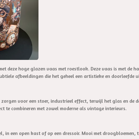
a
l
p
l
t
s
i
c
o
r
n
e
s
e
n
ur met deze hoge glazen vaas met roestlook. Deze vaas is met de 
tiele afbeeldingen die het geheel een artistieke en doorleefde u
rgen voor een stoer, industrieel effect, terwijl het glas en de de
ect te combineren met zowel moderne als vintage interieurs.
el, in een open kast of op een dressoir. Mooi met droogbloemen, 