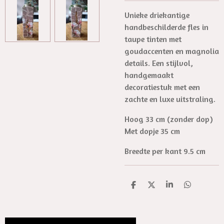
Unieke driekantige
handbeschilderde fles in
taupe tinten met
goudaccenten en magnolia
details. Een stijlvol,
handgemaakt
decoratiestuk met een
zachte en luxe uitstraling.
Hoog 33 cm (zonder dop)
Met dopje 35 cm
Breedte per kant 9.5 cm
D
D
S
D
e
e
h
e
l
e
a
l
e
l
r
e
n
e
n