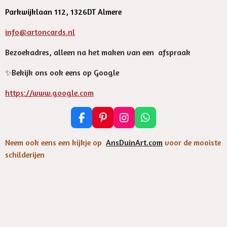
Parkwijklaan 112, 1326DT Almere
info@artoncards.nl
Bezoekadres, alleen na het maken van een afspraak
✨️Bekijk ons ook eens op Google
https://www.google.com
F
P
I
W
a
i
n
h
c
n
s
a
Neem ook eens een kijkje op
AnsDuinArt.com
voor de mooiste
e
t
t
t
schilderijen
b
e
a
s
o
r
g
A
o
e
r
p
k
s
a
p
t
m