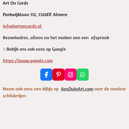
Art On Cards
Parkwijklaan 112, 1326DT Almere
info@artoncards.nl
Bezoekadres, alleen na het maken van een afspraak
✨️Bekijk ons ook eens op Google
https://www.google.com
F
P
I
W
a
i
n
h
c
n
s
a
Neem ook eens een kijkje op
AnsDuinArt.com
voor de mooiste
e
t
t
t
schilderijen
b
e
a
s
o
r
g
A
o
e
r
p
k
s
a
p
t
m