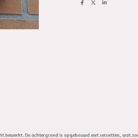
D
D
S
e
e
h
l
e
a
e
l
r
n
e
cht bewerkt. De achtergrond is opgebouwd met servetten, wat zo