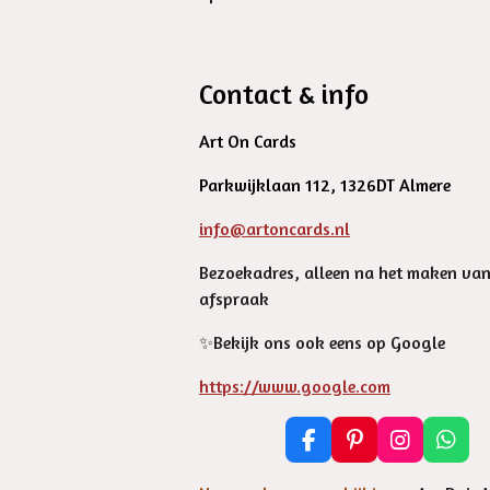
Contact & info
Art On Cards
Parkwijklaan 112, 1326DT Almere
info@artoncards.nl
Bezoekadres, alleen na het maken va
afspraak
✨️Bekijk ons ook eens op Google
https://www.google.com
F
P
I
W
a
i
n
h
c
n
s
a