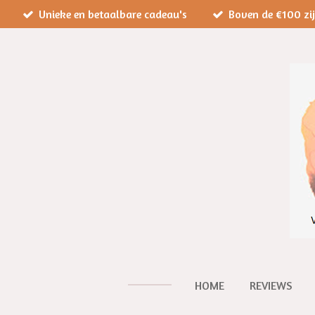
Unieke en betaalbare cadeau's
Boven de €100 zi
Ga
direct
naar
de
hoofdinhoud
HOME
REVIEWS