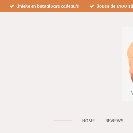
Unieke en betaalbare cadeau's
Boven de €100 zi
Ga
direct
naar
de
hoofdinhoud
HOME
REVIEWS