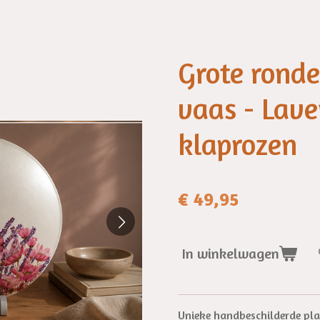
Grote ronde
vaas - Lave
klaprozen
€ 49,95
In winkelwagen
Unieke handbeschilderde plat