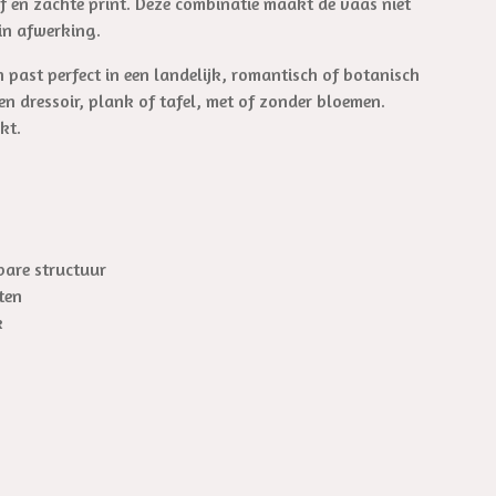
iëf en zachte print. Deze combinatie maakt de vaas niet
in afwerking.
ast perfect in een landelijk, romantisch of botanisch
en dressoir, plank of tafel, met of zonder bloemen.
kt.
bare structuur
ten
k