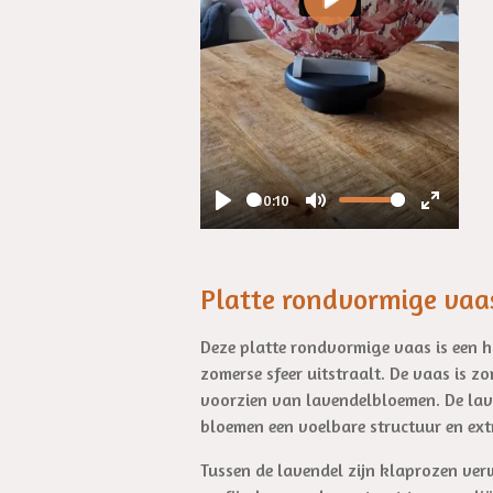
P
l
a
y
00:10
P
M
E
l
u
n
a
t
t
Platte rondvormige vaa
y
e
e
r
Deze platte rondvormige vaas is een h
zomerse sfeer uitstraalt. De vaas is 
f
voorzien van lavendelbloemen. De lav
u
bloemen een voelbare structuur en extr
l
l
Tussen de lavendel zijn klaprozen ver
s