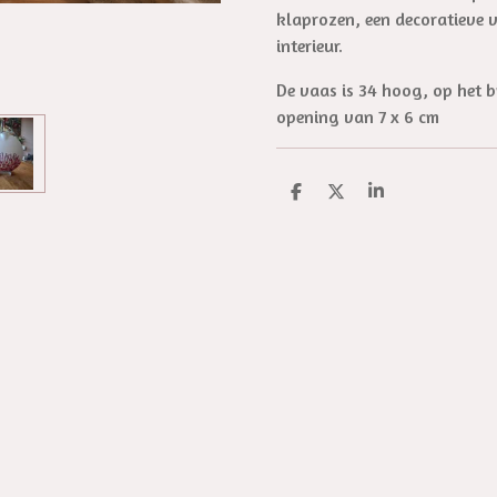
klaprozen, een decoratieve v
interieur.
De vaas is 34 hoog, op het b
opening van 7 x 6 cm
D
D
S
e
e
h
l
e
a
e
l
r
n
e