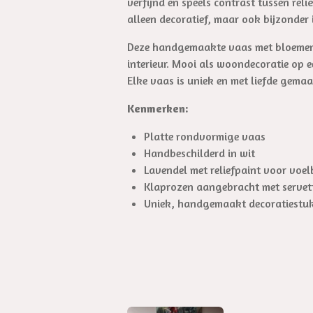
verfijnd en speels contrast tussen rel
c
alleen decoratief, maar ook bijzonder 
r
Deze handgemaakte vaas met bloemen p
e
interieur. Mooi als woondecoratie op e
e
Elke vaas is uniek en met liefde gemaa
n
Kenmerken:
Platte rondvormige vaas
Handbeschilderd in wit
Lavendel met reliefpaint voor voel
Klaprozen aangebracht met servet
Uniek, handgemaakt decoratiestu