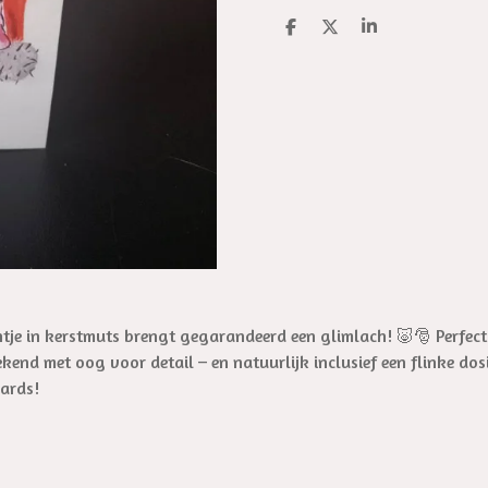
D
D
S
e
e
h
l
e
a
e
l
r
n
e
ntje in kerstmuts brengt gegarandeerd een glimlach! 🐷🎅 Perfec
end met oog voor detail – en natuurlijk inclusief een flinke dosi
cards!