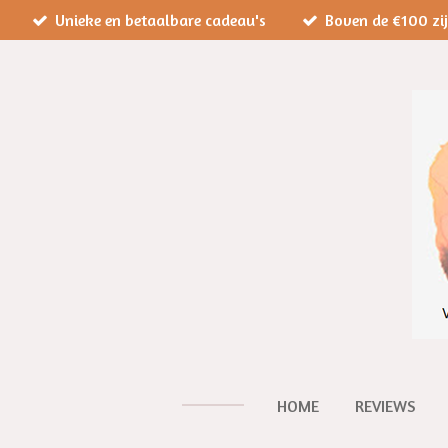
Unieke en betaalbare cadeau's
Boven de €100 zi
Ga
direct
naar
de
hoofdinhoud
HOME
REVIEWS