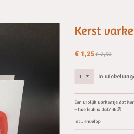
Kerst vark
€ 1,25
€ 2,50
In winkelwag
Een vrolijk varkentje dat ker
– hoe leuk is dat? 🎄🐷
Incl. envelop