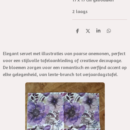
2 laags
D
D
S
D
e
e
h
e
l
e
a
l
e
l
r
e
n
e
n
Elegant servet met illustraties van paarse anemonen, perfect
voor een stijlvolle tafelaankleding of creatieve decoupage.
De bloemen zorgen voor een romantisch en verfijnd accent op
elke gelegenheid, van lente-brunch tot verjaardagstafel.