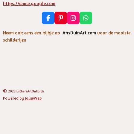
https://www.google.com
F
P
I
W
a
i
n
h
c
n
s
a
Neem ook eens een kijkje op
AnsDuinArt.com
voor de mooiste
e
t
t
t
schilderijen
b
e
a
s
o
r
g
A
o
e
r
p
k
s
a
p
t
m
©
2023 EsthersArtOnCards
Powered by
JouwWeb