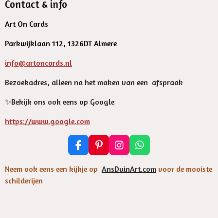
Contact & info
Art On Cards
Parkwijklaan 112, 1326DT Almere
info@artoncards.nl
Bezoekadres, alleen na het maken van een afspraak
✨️Bekijk ons ook eens op Google
https://www.google.com
F
P
I
W
a
i
n
h
c
n
s
a
Neem ook eens een kijkje op
AnsDuinArt.com
voor de mooiste
e
t
t
t
schilderijen
b
e
a
s
o
r
g
A
o
e
r
p
k
s
a
p