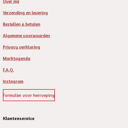
Over mij
a
t
t
y
e
e
Verzending en levering
r
Bestellen & betalen
f
u
Algemene voorwaarden
l
Privacy verklaring
l
s
Marktagenda
c
F.A.Q.
r
e
Instagram
e
n
Formulier voor herroeping
Klantenservice