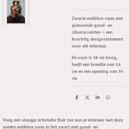
Zwarte melkbus vaas met
glanzende goud- en
zilveraccenten — een
krachtig designstatement
voor elk interieur.
De vaas is 38 cm hoog,
heeft een breedte van 24
cm en een opening van 14
cm
D
D
S
D
e
e
h
e
l
e
a
l
e
l
r
e
n
e
n
Voeg een vleugje artistieke flair toe aan je interieur met deze
unieke melkbus vaas in het zwart met goud- en