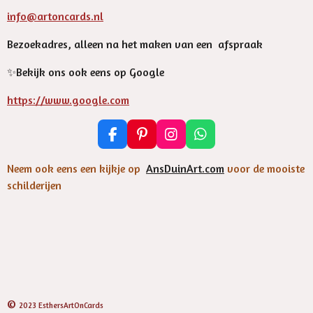
info@artoncards.nl
Bezoekadres, alleen na het maken van een afspraak
✨️Bekijk ons ook eens op Google
https://www.google.com
F
P
I
W
a
i
n
h
c
n
s
a
Neem ook eens een kijkje op
AnsDuinArt.com
voor de mooiste
e
t
t
t
schilderijen
b
e
a
s
o
r
g
A
o
e
r
p
k
s
a
p
t
m
©
2023 EsthersArtOnCards