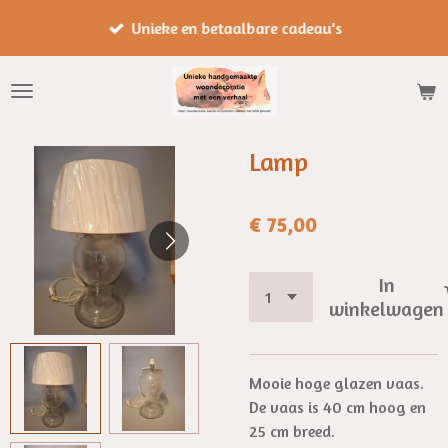
Ga
Unieke en betaalbare cadeau's
direct
naar
de
hoofdinhoud
Lamp
€ 75,00
In
winkelwagen
Mooie hoge glazen vaas.
De vaas is 40 cm hoog en
25 cm breed.