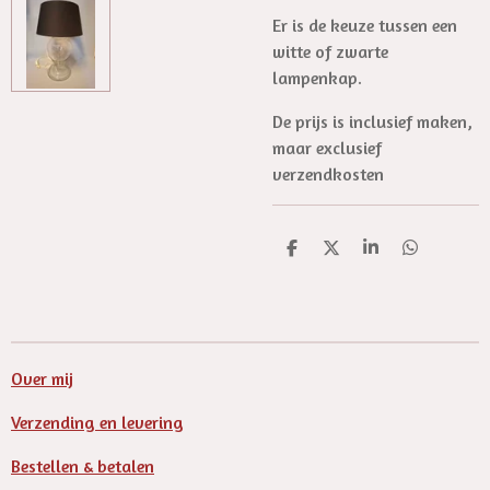
Er is de keuze tussen een
witte of zwarte
lampenkap.
De prijs is inclusief maken,
maar exclusief
verzendkosten
D
D
S
D
e
e
h
e
l
e
a
l
e
l
r
e
n
e
n
Over mij
Verzending en levering
Bestellen & betalen