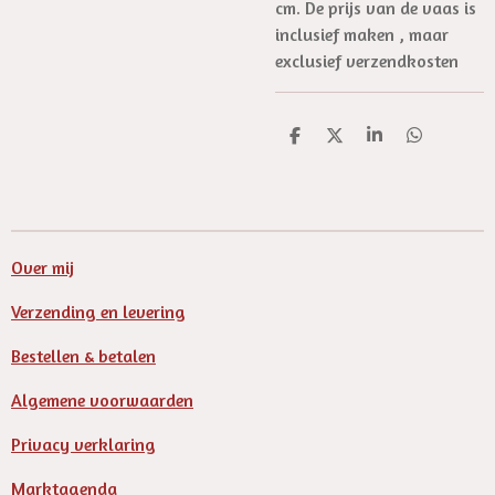
cm. De prijs van de vaas is
inclusief maken , maar
exclusief verzendkosten
D
D
S
D
e
e
h
e
l
e
a
l
e
l
r
e
n
e
n
Over mij
Verzending en levering
Bestellen & betalen
Algemene voorwaarden
Privacy verklaring
Marktagenda