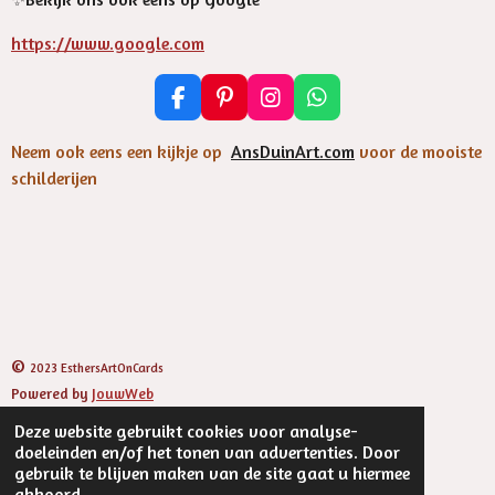
https://www.google.com
F
P
I
W
a
i
n
h
c
n
s
a
Neem ook eens een kijkje op
AnsDuinArt.com
voor de mooiste
e
t
t
t
schilderijen
b
e
a
s
o
r
g
A
o
e
r
p
k
s
a
p
t
m
©
2023 EsthersArtOnCards
Powered by
JouwWeb
Deze website gebruikt cookies voor analyse-
doeleinden en/of het tonen van advertenties. Door
gebruik te blijven maken van de site gaat u hiermee
akkoord.