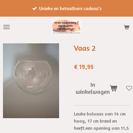
Ga
Unieke en betaalbare cadeau's
direct
naar
de
hoofdinhoud
Vaas 2
€ 19,95
In
winkelwagen
Leuke bolvaas van 14 cm
hoog, 17 cm breed en
heeft.een opening van 11,5