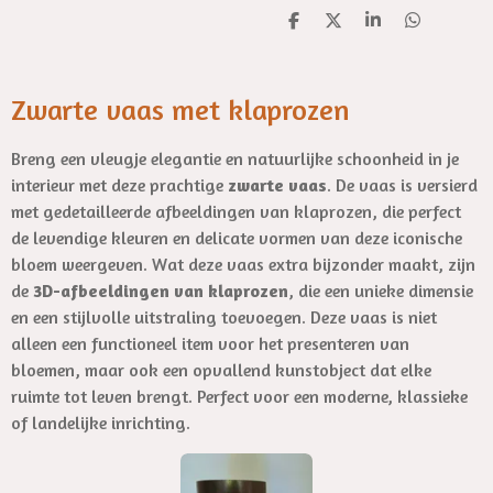
D
D
S
D
e
e
h
e
l
e
a
l
e
l
r
e
n
e
n
Zwarte vaas met klaprozen
Breng een vleugje elegantie en natuurlijke schoonheid in je
interieur met deze prachtige
zwarte vaas
. De vaas is versierd
met gedetailleerde afbeeldingen van klaprozen, die perfect
de levendige kleuren en delicate vormen van deze iconische
bloem weergeven. Wat deze vaas extra bijzonder maakt, zijn
de
3D-afbeeldingen van klaprozen
, die een unieke dimensie
en een stijlvolle uitstraling toevoegen. Deze vaas is niet
alleen een functioneel item voor het presenteren van
bloemen, maar ook een opvallend kunstobject dat elke
ruimte tot leven brengt. Perfect voor een moderne, klassieke
of landelijke inrichting.