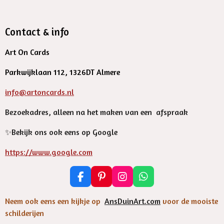
Contact & info
Art On Cards
Parkwijklaan 112, 1326DT Almere
info@artoncards.nl
Bezoekadres, alleen na het maken van een afspraak
✨️Bekijk ons ook eens op Google
https://www.google.com
F
P
I
W
a
i
n
h
c
n
s
a
Neem ook eens een kijkje op
AnsDuinArt.com
voor de mooiste
e
t
t
t
schilderijen
b
e
a
s