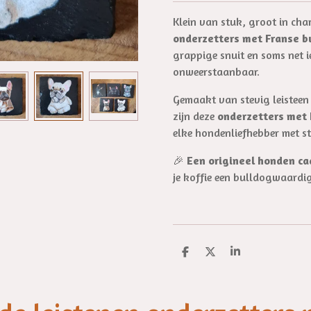
Klein van stuk, groot in cha
onderzetters met Franse b
grappige snuit en soms net ie
onweerstaanbaar.
Gemaakt van stevig leisteen
zijn deze
onderzetters met
elke hondenliefhebber met sti
🎉
Een origineel honden c
je koffie een bulldogwaardi
D
D
S
e
e
h
l
e
a
e
l
r
n
e