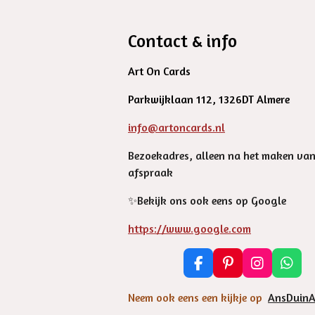
Contact & info
Art On Cards
Parkwijklaan 112, 1326DT Almere
info@artoncards.nl
Bezoekadres, alleen na het maken va
afspraak
✨️Bekijk ons ook eens op Google
https://www.google.com
F
P
I
W
a
i
n
h
c
n
s
a
Neem ook eens een kijkje op
AnsDuinA
e
t
t
t