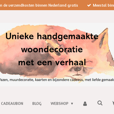
jn de verzendkosten binnen Nederland gratis
Meestal bin
CADEAUBON
BLOG
WEBSHOP