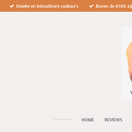
Unieke en betaalbare cadeau's
Boven de €100 zi
Ga
direct
naar
de
hoofdinhoud
HOME
REVIEWS