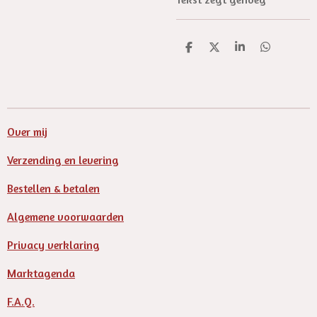
D
D
S
D
e
e
h
e
l
e
a
l
e
l
r
e
n
e
n
Over mij
Verzending en levering
Bestellen & betalen
Algemene voorwaarden
Privacy verklaring
Marktagenda
F.A.Q.