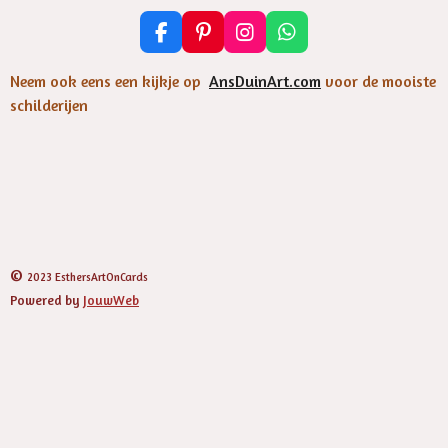
F
P
I
W
a
i
n
h
c
n
s
a
Neem ook eens een kijkje op
AnsDuinArt.com
voor de mooiste
e
t
t
t
schilderijen
b
e
a
s
o
r
g
A
o
e
r
p
k
s
a
p
t
m
©
2023 EsthersArtOnCards
Powered by
JouwWeb