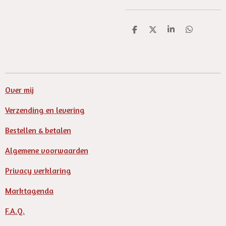
D
D
S
D
e
e
h
e
l
e
a
l
e
l
r
e
n
e
n
Over mij
Verzending en levering
Bestellen & betalen
Algemene voorwaarden
Privacy verklaring
Marktagenda
F.A.Q.