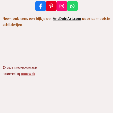
F
P
I
W
a
i
n
h
c
n
s
a
Neem ook eens een kijkje op
AnsDuinArt.com
voor de mooiste
e
t
t
t
schilderijen
b
e
a
s
o
r
g
A
o
e
r
p
k
s
a
p
t
m
©
2023 EsthersArtOnCards
Powered by
JouwWeb