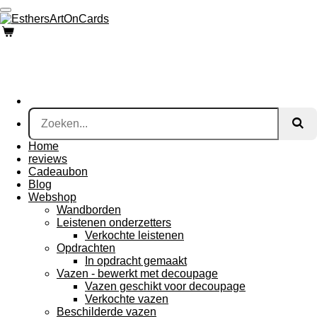
Ga
direct
naar
de
hoofdinhoud
Home
reviews
Cadeaubon
Blog
Webshop
Wandborden
Leistenen onderzetters
Verkochte leistenen
Opdrachten
In opdracht gemaakt
Vazen - bewerkt met decoupage
Vazen geschikt voor decoupage
Verkochte vazen
Beschilderde vazen