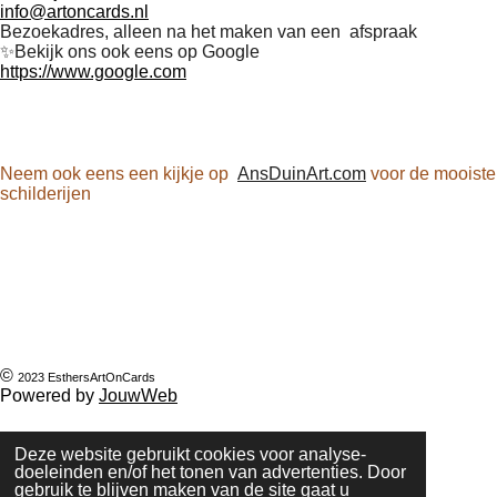
info@artoncards.nl
Bezoekadres, alleen na het maken van een afspraak
✨️Bekijk ons ook eens op Google
https://www.google.com
F
P
I
W
a
i
n
h
Neem ook eens een kijkje op
AnsDuinArt.com
voor de mooiste
c
n
s
a
schilderijen
e
t
t
t
b
e
a
s
o
r
g
A
o
e
r
p
k
s
a
p
t
m
©
2023 EsthersArtOnCards
Powered by
JouwWeb
Deze website gebruikt cookies voor analyse-
doeleinden en/of het tonen van advertenties. Door
gebruik te blijven maken van de site gaat u