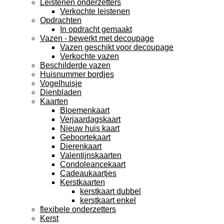
Leistenen onderzetters
Verkochte leistenen
Opdrachten
In opdracht gemaakt
Vazen - bewerkt met decoupage
Vazen geschikt voor decoupage
Verkochte vazen
Beschilderde vazen
Huisnummer bordjes
Vogelhuisje
Dienbladen
Kaarten
Bloemenkaart
Verjaardagskaart
Nieuw huis kaart
Geboortekaart
Dierenkaart
Valentijnskaarten
Condoleancekaart
Cadeaukaartjes
Kerstkaarten
kerstkaart dubbel
kerstkaart enkel
flexibele onderzetters
Kerst