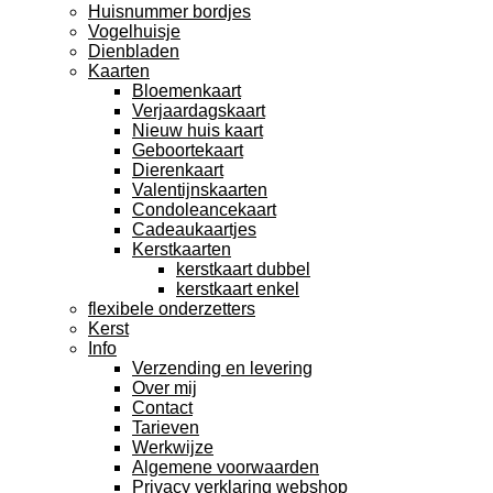
Huisnummer bordjes
Vogelhuisje
Dienbladen
Kaarten
Bloemenkaart
Verjaardagskaart
Nieuw huis kaart
Geboortekaart
Dierenkaart
Valentijnskaarten
Condoleancekaart
Cadeaukaartjes
Kerstkaarten
kerstkaart dubbel
kerstkaart enkel
flexibele onderzetters
Kerst
Info
Verzending en levering
Over mij
Contact
Tarieven
Werkwijze
Algemene voorwaarden
Privacy verklaring webshop