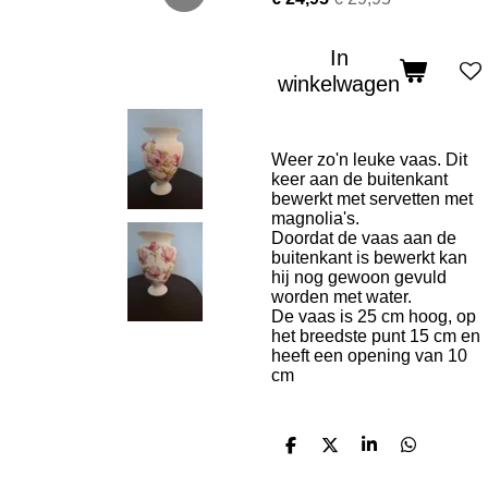
In
winkelwagen
Weer zo'n leuke vaas. Dit
keer aan de buitenkant
bewerkt met servetten met
magnolia's.
Doordat de vaas aan de
buitenkant is bewerkt kan
hij nog gewoon gevuld
worden met water.
De vaas is 25 cm hoog, op
het breedste punt 15 cm en
heeft een opening van 10
cm
D
D
S
D
e
e
h
e
l
e
a
l