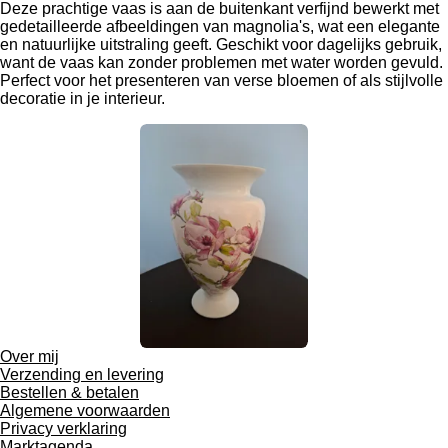
Deze prachtige vaas is aan de buitenkant verfijnd bewerkt met
e
e
gedetailleerde afbeeldingen van magnolia's, wat een elegante
r
en natuurlijke uitstraling geeft. Geschikt voor dagelijks gebruik,
want de vaas kan zonder problemen met water worden gevuld.
f
Perfect voor het presenteren van verse bloemen of als stijlvolle
u
decoratie in je interieur.
l
l
s
c
r
e
e
n
Over mij
Verzending en levering
Bestellen & betalen
Algemene voorwaarden
Privacy verklaring
Marktagenda