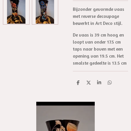
Bijzonder gevormde vaas
met reverse decoupage
bewerkt in Art Deco stijl.
De vaas is 39 cm hoog en
loopt van onder 17.5 cm
taps naar boven met een
opening van 19.5 cm. Het
smalste gedeelte is 13.5 cm
D
D
S
D
e
e
h
e
l
e
a
l
e
l
r
e
n
e
n