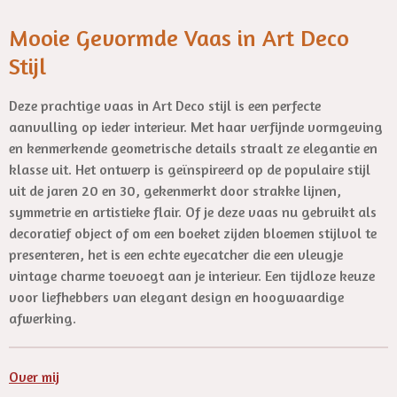
l
Mooie Gevormde Vaas in Art Deco
s
Stijl
c
r
Deze prachtige vaas in Art Deco stijl is een perfecte
e
aanvulling op ieder interieur. Met haar verfijnde vormgeving
e
en kenmerkende geometrische details straalt ze elegantie en
n
klasse uit. Het ontwerp is geïnspireerd op de populaire stijl
uit de jaren 20 en 30, gekenmerkt door strakke lijnen,
symmetrie en artistieke flair. Of je deze vaas nu gebruikt als
decoratief object of om een boeket zijden bloemen stijlvol te
presenteren, het is een echte eyecatcher die een vleugje
vintage charme toevoegt aan je interieur. Een tijdloze keuze
voor liefhebbers van elegant design en hoogwaardige
afwerking.
Over mij