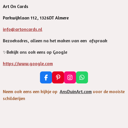
Art On Cards
Parkwijklaan 112, 1326DT Almere
info@artoncards.nl
Bezoekadres, alleen na het maken van een afspraak
✨️Bekijk ons ook eens op Google
https://www.google.com
F
P
I
W
a
i
n
h
c
n
s
a
Neem ook eens een kijkje op
AnsDuinArt.com
voor de mooiste
e
t
t
t
schilderijen
b
e
a
s
o
r
g
A
o
e
r
p
k
s
a
p
t
m