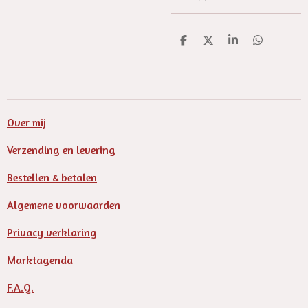
D
D
S
D
e
e
h
e
l
e
a
l
e
l
r
e
n
e
n
Over mij
Verzending en levering
Bestellen & betalen
Algemene voorwaarden
Privacy verklaring
Marktagenda
F.A.Q.