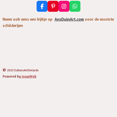
F
P
I
W
a
i
n
h
c
n
s
a
Neem ook eens een kijkje op
AnsDuinArt.com
voor de mooiste
e
t
t
t
schilderijen
b
e
a
s
o
r
g
A
o
e
r
p
k
s
a
p
t
m
©
2023 EsthersArtOnCards
Powered by
JouwWeb