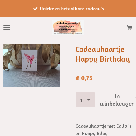
Ga
Unieke en betaalbare cadeau's
direct
naar
de
hoofdinhoud
Cadeaukaartje
Happy Birthday
€ 0,75
In
winkelwagen
Cadeaukaartje met Calla`s
en Happy Bday