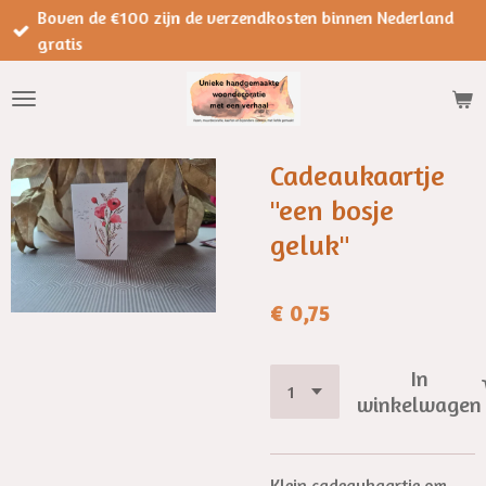
Boven de €100 zijn de verzendkosten binnen Nederland
Ga
gratis
direct
naar
de
hoofdinhoud
Cadeaukaartje
"een bosje
geluk"
€ 0,75
In
winkelwagen
Klein cadeaukaartje om