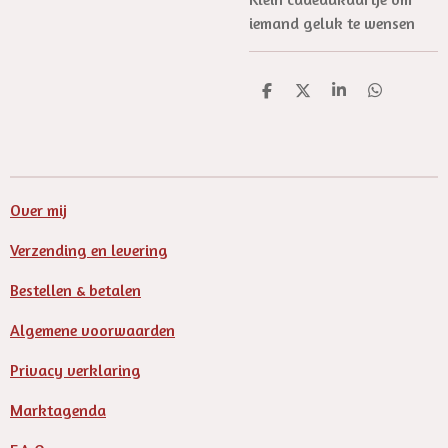
iemand geluk te wensen
D
D
S
D
e
e
h
e
l
e
a
l
e
l
r
e
n
e
n
Over mij
Verzending en levering
Bestellen & betalen
Algemene voorwaarden
Privacy verklaring
Marktagenda