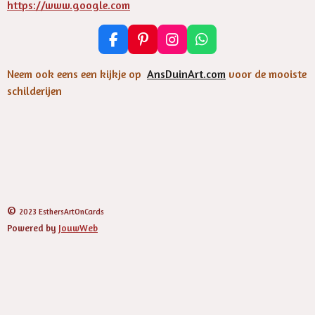
https://www.google.com
F
P
I
W
a
i
n
h
c
n
s
a
Neem ook eens een kijkje op
AnsDuinArt.com
voor de mooiste
e
t
t
t
schilderijen
b
e
a
s
o
r
g
A
o
e
r
p
k
s
a
p
t
m
©
2023 EsthersArtOnCards
Powered by
JouwWeb