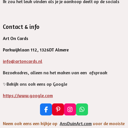
Ik zou het leuk vinden als je je aankoop deelt op de socials
Contact & info
Art On Cards
Parkwijklaan 112, 1326DT Almere
info@artoncards.nl
Bezoekadres, alleen na het maken van een afspraak
✨️Bekijk ons ook eens op Google
https://www.google.com
F
P
I
W
a
i
n
h
c
n
s
a
Neem ook eens een kijkje op
AnsDuinArt.com
voor de mooiste
e
t
t
t