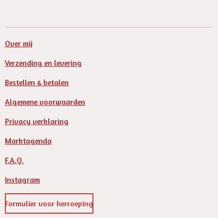
l
e
a
l
e
l
r
e
n
e
n
Over mij
Verzending en levering
Bestellen & betalen
Algemene voorwaarden
Privacy verklaring
Marktagenda
F.A.Q.
Instagram
Formulier voor herroeping