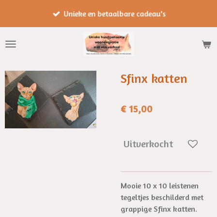
Ga
Unieke en betaalbare cadeau's
direct
naar
de
hoofdinhoud
Sfinx katten
€ 15,00
Uitverkocht
Mooie 10 x 10 leistenen
tegeltjes beschilderd met
grappige Sfinx katten.