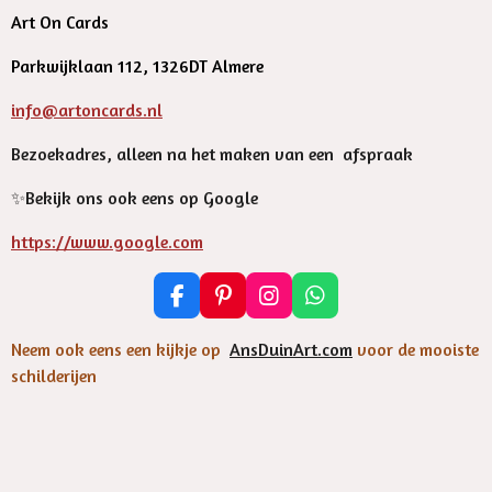
Art On Cards
Parkwijklaan 112, 1326DT Almere
info@artoncards.nl
Bezoekadres, alleen na het maken van een afspraak
✨️Bekijk ons ook eens op Google
https://www.google.com
F
P
I
W
a
i
n
h
c
n
s
a
Neem ook eens een kijkje op
AnsDuinArt.com
voor de mooiste
e
t
t
t
schilderijen
b
e
a
s
o
r
g
A
o
e
r
p
k
s
a
p
t
m