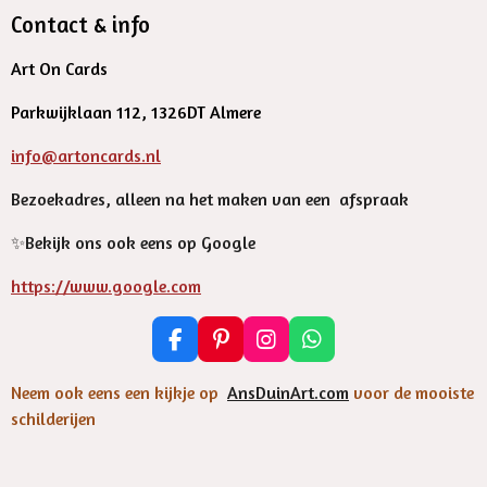
Contact & info
Art On Cards
Parkwijklaan 112, 1326DT Almere
info@artoncards.nl
Bezoekadres, alleen na het maken van een afspraak
✨️Bekijk ons ook eens op Google
https://www.google.com
F
P
I
W
a
i
n
h
c
n
s
a
Neem ook eens een kijkje op
AnsDuinArt.com
voor de mooiste
e
t
t
t
schilderijen
b
e
a
s
o
r
g
A
o
e
r
p