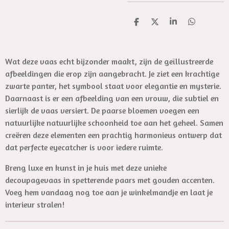
D
D
S
D
e
e
h
e
l
e
a
l
e
l
r
e
n
e
n
Wat deze vaas echt bijzonder maakt, zijn de geïllustreerde
afbeeldingen die erop zijn aangebracht. Je ziet een krachtige
zwarte panter, het symbool staat voor elegantie en mysterie.
Daarnaast is er een afbeelding van een vrouw, die subtiel en
sierlijk de vaas versiert. De paarse bloemen voegen een
natuurlijke natuurlijke schoonheid toe aan het geheel. Samen
creëren deze elementen een prachtig harmonieus ontwerp dat
dat perfecte eyecatcher is voor iedere ruimte.
Breng luxe en kunst in je huis met deze unieke
decoupagevaas in spetterende paars met gouden accenten.
Voeg hem vandaag nog toe aan je winkelmandje en laat je
interieur stralen!