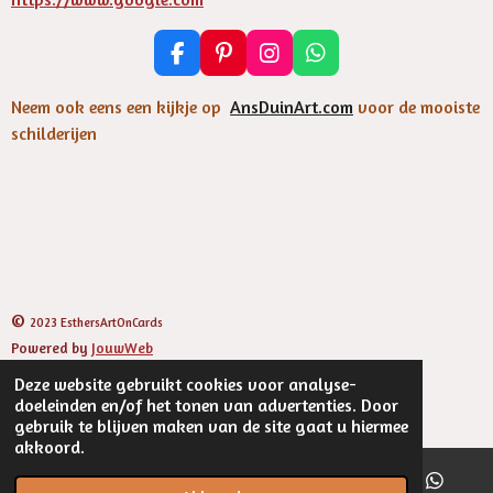
F
P
I
W
a
i
n
h
c
n
s
a
Neem ook eens een kijkje op
AnsDuinArt.com
voor de mooiste
e
t
t
t
schilderijen
b
e
a
s
o
r
g
A
o
e
r
p
k
s
a
p
t
m
©
2023 EsthersArtOnCards
Powered by
JouwWeb
Deze website gebruikt cookies voor analyse-
doeleinden en/of het tonen van advertenties. Door
gebruik te blijven maken van de site gaat u hiermee
akkoord.