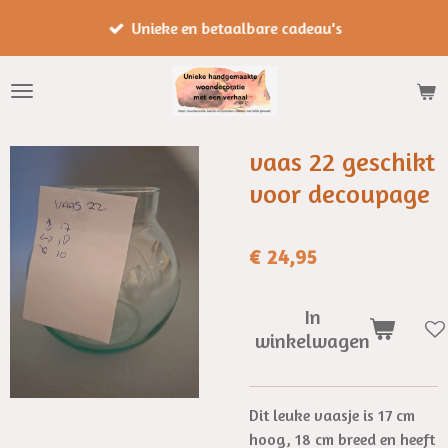
Ga
Unieke en betaalbare cadeau's
direct
naar
de
hoofdinhoud
vaas 22 geschikt
voor decoupage
€ 24,95
In
winkelwagen
Dit leuke vaasje is 17 cm
hoog, 18 cm breed en heeft