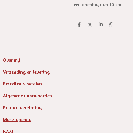
een opening van 10 cm
D
D
S
D
e
e
h
e
l
e
a
l
e
l
r
e
n
e
n
Over mij
Verzending en levering
Bestellen & betalen
Algemene voorwaarden
Privacy verklaring
Marktagenda
F.A.Q.