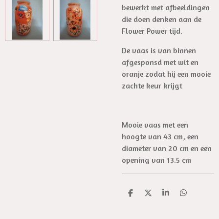
bewerkt met afbeeldingen
die doen denken aan de
Flower Power tijd.
De vaas is van binnen
afgesponsd met wit en
oranje zodat hij een mooie
zachte keur krijgt
Mooie vaas met een
hoogte van 43 cm, een
diameter van 20 cm en een
opening van 13.5 cm
D
D
S
D
e
e
h
e
l
e
a
l