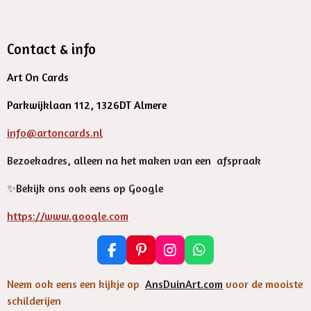
Contact & info
Art On Cards
Parkwijklaan 112, 1326DT Almere
info@artoncards.nl
Bezoekadres, alleen na het maken van een afspraak
✨️Bekijk ons ook eens op Google
https://www.google.com
F
P
I
W
a
i
n
h
c
n
s
a
Neem ook eens een kijkje op
AnsDuinArt.com
voor de mooiste
e
t
t
t
schilderijen
b
e
a
s