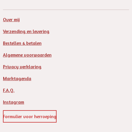
e
l
r
e
n
e
n
Over mij
Verzending en levering
Bestellen & betalen
Algemene voorwaarden
Privacy verklaring
Marktagenda
F.A.Q.
Instagram
Formulier voor herroeping