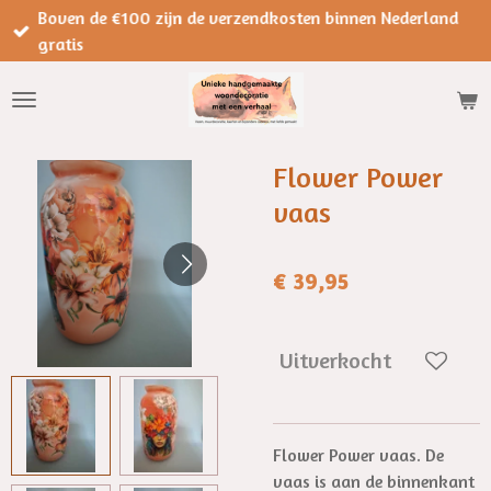
Boven de €100 zijn de verzendkosten binnen Nederland
Ga
gratis
direct
naar
de
hoofdinhoud
Flower Power
vaas
€ 39,95
Uitverkocht
Flower Power vaas. De
vaas is aan de binnenkant