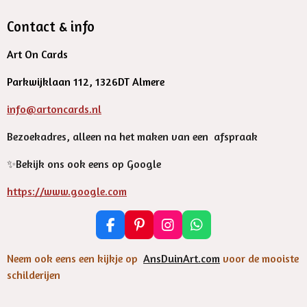
Contact & info
Art On Cards
Parkwijklaan 112, 1326DT Almere
info@artoncards.nl
Bezoekadres, alleen na het maken van een afspraak
✨️Bekijk ons ook eens op Google
https://www.google.com
F
P
I
W
a
i
n
h
c
n
s
a
Neem ook eens een kijkje op
AnsDuinArt.com
voor de mooiste
e
t
t
t
schilderijen
b
e
a
s
o
r
g
A