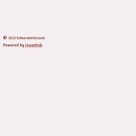
o
e
r
p
k
s
a
p
t
m
©
2023 EsthersArtOnCards
Powered by
JouwWeb