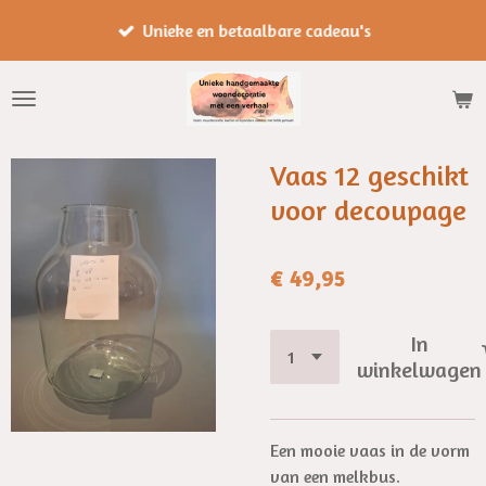
Ga
Unieke en betaalbare cadeau's
direct
naar
de
hoofdinhoud
Vaas 12 geschikt
voor decoupage
€ 49,95
In
winkelwagen
Een mooie vaas in de vorm
van een melkbus.