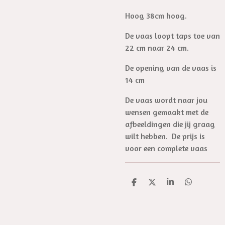
Hoog 38cm hoog.
De vaas loopt taps toe van
22 cm naar 24 cm.
De opening van de vaas is
14 cm
De vaas wordt naar jou
wensen gemaakt met de
afbeeldingen die jij graag
wilt hebben. De prijs is
voor een complete vaas
D
D
S
D
e
e
h
e
l
e
a
l
e
l
r
e
n
e
n