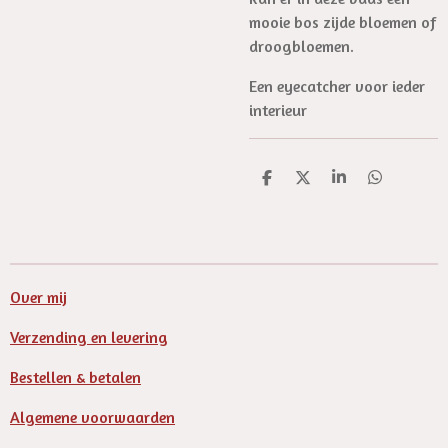
mooie bos zijde bloemen of
droogbloemen.
Een eyecatcher voor ieder
interieur
D
D
S
D
e
e
h
e
l
e
a
l
e
l
r
e
n
e
n
Over mij
Verzending en levering
Bestellen & betalen
Algemene voorwaarden