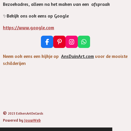
Bezoekadres, alleen na het maken van een afspraak
✨️Bekijk ons ook eens op Google
https://www.google.com
F
P
I
W
a
i
n
h
c
n
s
a
Neem ook eens een kijkje op
AnsDuinArt.com
voor de mooiste
e
t
t
t
schilderijen
b
e
a
s
o
r
g
A
o
e
r
p
k
s
a
p
t
m
©
2023 EsthersArtOnCards
Powered by
JouwWeb