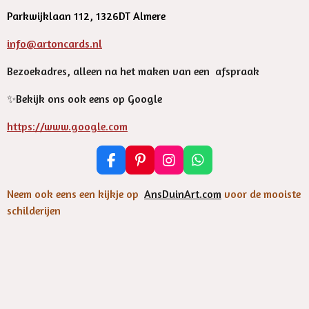
Parkwijklaan 112, 1326DT Almere
info@artoncards.nl
Bezoekadres, alleen na het maken van een afspraak
✨️Bekijk ons ook eens op Google
https://www.google.com
F
P
I
W
a
i
n
h
c
n
s
a
Neem ook eens een kijkje op
AnsDuinArt.com
voor de mooiste
e
t
t
t
schilderijen
b
e
a
s
o
r
g
A
o
e
r
p
k
s
a
p
t
m