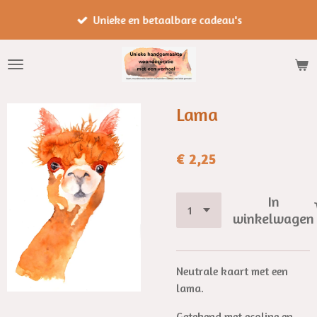
Ga
Unieke en betaalbare cadeau's
direct
naar
de
hoofdinhoud
Lama
€ 2,25
In
winkelwagen
Neutrale kaart met een
lama.
Getekend met ecoline en