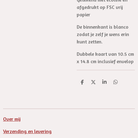
afgedrukt op FSC vrij
papier
De binnenkant is blanco
zodat je zelf je wens erin
kunt zetten.
Dubbele kaart van 10.5 cm
x 14.8 cm inclusief envelop
D
D
S
D
e
e
h
e
l
e
a
l
e
l
r
e
n
e
n
Over mij
Verzending en levering