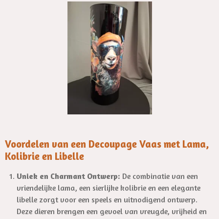
l
u
n
a
t
t
y
e
e
r
f
u
l
l
s
c
r
Voordelen van een Decoupage Vaas met Lama,
e
Kolibrie en Libelle
e
Uniek en Charmant Ontwerp:
De combinatie van een
n
vriendelijke lama, een sierlijke kolibrie en een elegante
libelle zorgt voor een speels en uitnodigend ontwerp.
Deze dieren brengen een gevoel van vreugde, vrijheid en