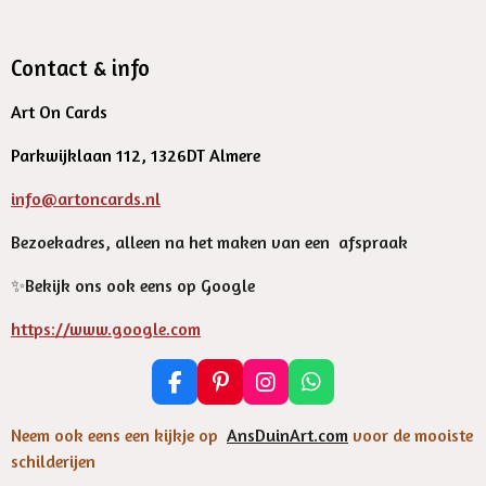
Contact & info
Art On Cards
Parkwijklaan 112, 1326DT Almere
info@artoncards.nl
Bezoekadres, alleen na het maken van een afspraak
✨️Bekijk ons ook eens op Google
https://www.google.com
F
P
I
W
a
i
n
h
c
n
s
a
Neem ook eens een kijkje op
AnsDuinArt.com
voor de mooiste
e
t
t
t
schilderijen
b
e
a
s