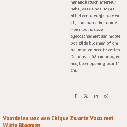
minimalistisch interieur
hebt, deze vaas voegt
altijd een vleugje luxe en
stijl toe aan elke ruimte.
Hoe mooi is deze
eyecatcher met een mooie
bos zijde bloemen of om
gewoon zo neer te zetten.
De vaas is 48 cm hoog en
heeft een opening van 14
cm.
D
D
S
D
e
e
h
e
l
e
a
l
e
l
r
e
n
e
n
Voordelen van een Chique Zwarte Vaas met
Witte Bloemen