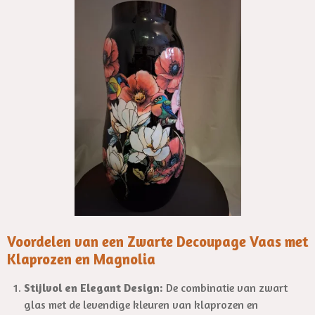
y
e
e
r
f
u
l
l
s
c
r
e
e
n
Voordelen van een Zwarte Decoupage Vaas met
Klaprozen en Magnolia
Stijlvol en Elegant Design:
De combinatie van zwart
glas met de levendige kleuren van klaprozen en