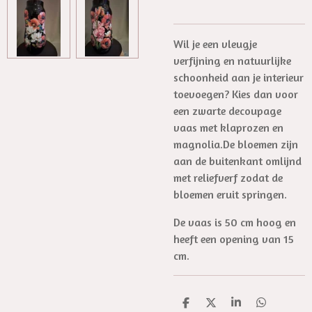
Wil je een vleugje
verfijning en natuurlijke
schoonheid aan je interieur
toevoegen? Kies dan voor
een zwarte decoupage
vaas met klaprozen en
magnolia.De bloemen zijn
aan de buitenkant omlijnd
met reliefverf zodat de
bloemen eruit springen.
De vaas is 50 cm hoog en
heeft een opening van 15
cm.
D
D
S
D