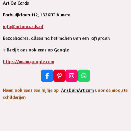
Art On Cards
Parkwijklaan 112, 1326DT Almere
info@artoncards.nl
Bezoekadres, alleen na het maken van een afspraak
✨️Bekijk ons ook eens op Google
https://www.google.com
F
P
I
W
a
i
n
h
c
n
s
a
Neem ook eens een kijkje op
AnsDuinArt.com
voor de mooiste
e
t
t
t
schilderijen
b
e
a
s
o
r
g
A
o
e
r
p
k
s
a
p
t
m